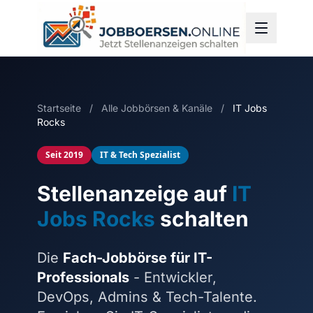
Startseite
/
Alle Jobbörsen & Kanäle
/
IT Jobs
Rocks
Seit 2019
IT & Tech Spezialist
Stellenanzeige auf
IT
Jobs Rocks
schalten
Die
Fach-Jobbörse für IT-
Professionals
- Entwickler,
DevOps, Admins & Tech-Talente.