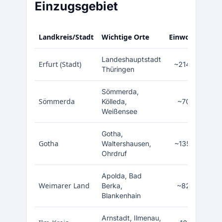
Einzugsgebiet
Landkreis/Stadt
Wichtige Orte
Einwohner
Landeshauptstadt
Erfurt (Stadt)
~214.000
Thüringen
Sömmerda,
Sömmerda
Kölleda,
~70.000
Weißensee
Gotha,
Gotha
Waltershausen,
~135.000
Ohrdruf
Apolda, Bad
Weimarer Land
Berka,
~82.000
Blankenhain
Arnstadt, Ilmenau,