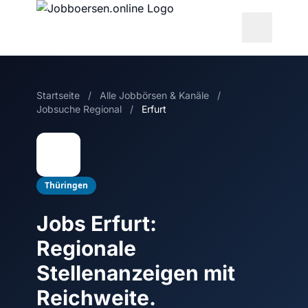
Startseite
/
Alle Jobbörsen & Kanäle
/
Jobsuche Regional
/
Erfurt
Thüringen
Jobs Erfurt:
Regionale
Stellenanzeigen mit
Reichweite.