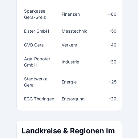
Sparkasse
Finanzen
~600
Gera-Greiz
Elster GmbH
Messtechnik
~500
GVB Gera
Verkehr
~400
Aga-Roboter
Industrie
~300
GmbH
Stadtwerke
Energie
~250
Gera
EGG Thüringen
Entsorgung
~200
Landkreise & Regionen im