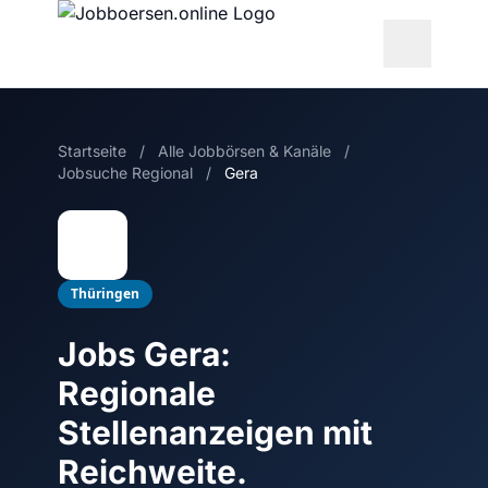
Startseite
/
Alle Jobbörsen & Kanäle
/
Jobsuche Regional
/
Gera
Thüringen
Jobs Gera:
Regionale
Stellenanzeigen mit
Reichweite.