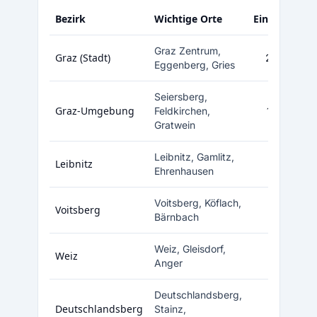
Bezirk
Wichtige Orte
Einwohner
Graz Zentrum,
Graz (Stadt)
295.000
Eggenberg, Gries
Seiersberg,
Graz-Umgebung
Feldkirchen,
162.000
Gratwein
Leibnitz, Gamlitz,
Leibnitz
84.000
Ehrenhausen
Voitsberg, Köflach,
Voitsberg
51.000
Bärnbach
Weiz, Gleisdorf,
Weiz
90.000
Anger
Deutschlandsberg,
Deutschlandsberg
Stainz,
61.000