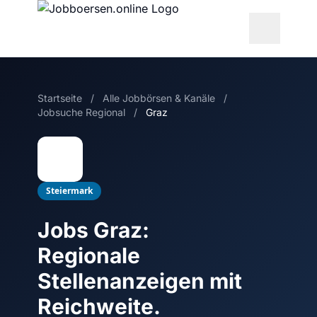
Startseite
/
Alle Jobbörsen & Kanäle
/
Jobsuche Regional
/
Graz
Steiermark
Jobs Graz:
Regionale
Stellenanzeigen mit
Reichweite.