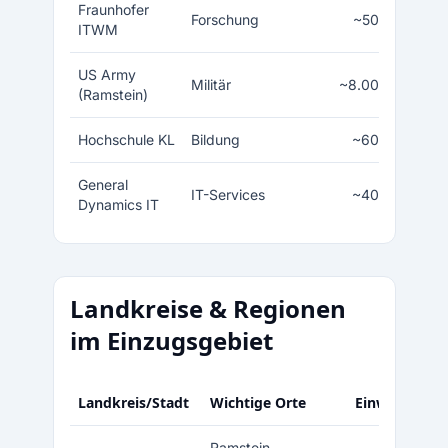
Fraunhofer
Forschung
~500
ITWM
US Army
Militär
~8.000
(Ramstein)
Hochschule KL
Bildung
~600
General
IT-Services
~400
Dynamics IT
Landkreise & Regionen
im Einzugsgebiet
Landkreis/Stadt
Wichtige Orte
Einwohner
Ramstein-