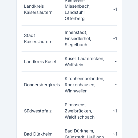
Landkreis
Miesenbach,
~105.000
Kaiserslautern
Landstuhl,
Otterberg
Innenstadt,
Stadt
Einsiedlerhof,
~100.000
Kaiserslautern
Siegelbach
Kusel, Lauterecken,
Landkreis Kusel
~70.000
Wolfstein
Kirchheimbolanden,
Donnersbergkreis
Rockenhausen,
~75.000
Winnweiler
Pirmasens,
Südwestpfalz
Zweibrücken,
~100.000
Waldfischbach
Bad Dürkheim,
Bad Dürkheim
~135.000
Grünstadt, Haßloch