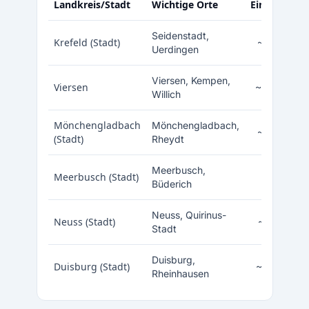
Landkreis/Stadt
Wichtige Orte
Einwohner
Seidenstadt,
Krefeld (Stadt)
~227.000
Uerdingen
Viersen, Kempen,
Viersen
~298.000
Willich
Mönchengladbach
Mönchengladbach,
~261.000
(Stadt)
Rheydt
Meerbusch,
Meerbusch (Stadt)
~57.000
Büderich
Neuss, Quirinus-
Neuss (Stadt)
~153.000
Stadt
Duisburg,
Duisburg (Stadt)
~500.000
Rheinhausen