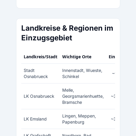
Landkreise & Regionen im
Einzugsgebiet
Landkreis/Stadt
Wichtige Orte
Einwohner
Stadt
Innenstadt, Wueste,
~165.000
Osnabrueck
Schinkel
Melle,
LK Osnabrueck
Georgsmarienhuette,
~360.000
Bramsche
Lingen, Meppen,
LK Emsland
~340.000
Papenburg
LK Grafschaft
Nordhorn, Bad