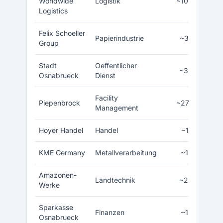
Worldwide
Logistik
~10.000
Logistics
Felix Schoeller
Papierindustrie
~3.500
Group
Stadt
Oeffentlicher
~3.800
Osnabrueck
Dienst
Facility
Piepenbrock
~27.000
Management
Hoyer Handel
Handel
~1.500
KME Germany
Metallverarbeitung
~1.800
Amazonen-
Landtechnik
~2.000
Werke
Sparkasse
Finanzen
~1.400
Osnabrueck