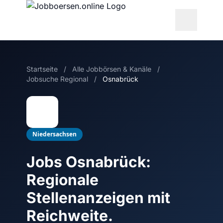
Startseite
/
Alle Jobbörsen & Kanäle
/
Jobsuche Regional
/
Osnabrück
Niedersachsen
Jobs Osnabrück:
Regionale
Stellenanzeigen mit
Reichweite.