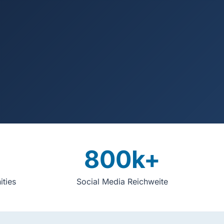
800k+
ties
Social Media Reichweite