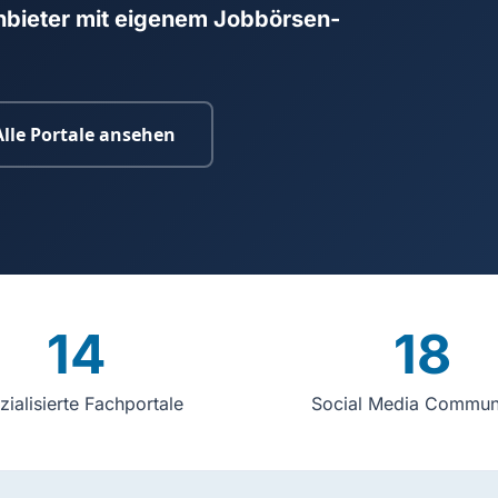
Anbieter mit eigenem Jobbörsen-
Alle Portale ansehen
14
18
zialisierte Fachportale
Social Media Communi