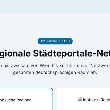
111 Portale in DACH
gionale Städteportale-N
 bis Zwickau, von Wien bis Zürich - unser Netzwer
gesamten deutschsprachigen Raum ab.