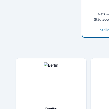
Netzwe
Städtepor
Stell